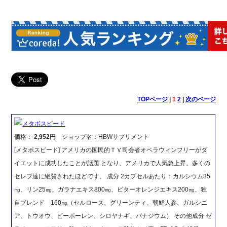
TOPページ
|
1
2
|
次のページ
メタボスピード
価格：
2,952円
ショップ名：HBWサプリメント
[メタボスピード] アメリカの国民的ＴＶ司会者オペラウィンフリーがダ
イエットに成功したことが話題 となり、アメリカで人気急上昇。多くの
セレブ達に絶賛されたほどです。 成分 2カプセルあたり：カルシウム35
㎎、リン25㎎、ガラナエキス800㎎、ビターオレンジエキス200㎎、独
自ブレンド 160㎎（セルロース、グリーンティ、朝鮮人参、ガルシニ
ア、トウオウ、ビーポーレン、シロヤナギ、バナジウム） その他成分 ゼ