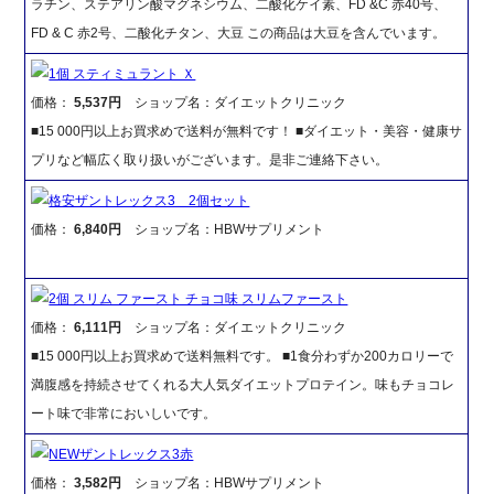
ラチン、ステアリン酸マグネシウム、二酸化ケイ素、FD &C 赤40号、
FD & C 赤2号、二酸化チタン、大豆 この商品は大豆を含んでいます。
1個 スティミュラント Ｘ
価格：
5,537円
ショップ名：ダイエットクリニック
■15 000円以上お買求めで送料が無料です！ ■ダイエット・美容・健康サ
プリなど幅広く取り扱いがございます。是非ご連絡下さい。
格安ザントレックス3 2個セット
価格：
6,840円
ショップ名：HBWサプリメント
2個 スリム ファースト チョコ味 スリムファースト
価格：
6,111円
ショップ名：ダイエットクリニック
■15 000円以上お買求めで送料無料です。 ■1食分わずか200カロリーで
満腹感を持続させてくれる大人気ダイエットプロテイン。味もチョコレ
ート味で非常においしいです。
NEWザントレックス3赤
価格：
3,582円
ショップ名：HBWサプリメント