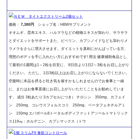
ＮＥＷ タイトエクストリーム2個セット
価格：
7,380円
ショップ名：HBWサプリメント
オオムギ、昆布エキス、ハルマラなどの植物エキスが加わり、サラサラ
とダイエットをサポートまた、ピペリン、カプシノイドなども加わりメ
ラメラをさらに増大させます。ダイエットを真剣にがんばっている方、
理想のボディを手に入れたい方におすすめです! 用法 健康補助食品とし
て最初の1週間は1～2粒を目安に、 8日目より1日2～3粒をお召し上がり
ください。 ただし、1日3粒以上はお召し上がりにならないでください。
空腹時に本品を摂ると吐き気を催すかもしれませんのでお食事と一緒
に、またはお食事直後にお召し上がりいただくことをお勧めしていま
す。 成分 3粒あたり:3カプセルにつき） チロシン 350mg、カフェイ
ン 250mg、コレウスフォルスコリ 250mg、ベータフェネチルアミ
ン 150mg エバポール8トータルボディファットアソールトマトリック
ス119㎎：ホルデニン、カプシマックス（トウ
1個 スリムFX 食欲コントロール