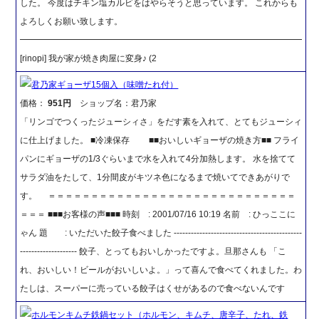
した。 今度はチキン塩カルビをはやらそうと思っています。 これからも
よろしくお願い致します。
━━━━━━━━━━━━━━━━━━━━━━━━━━━━━━━━━
[rinopi] 我が家が焼き肉屋に変身♪ (2
君乃家ギョーザ15個入（味噌たれ付）
価格：
951円
ショップ名：君乃家
「リンゴでつくったジューシィさ」をだす素を入れて、とてもジューシィ
に仕上げました。 ■冷凍保存 ■■おいしいギョーザの焼き方■■ フライ
パンにギョーザの1/3ぐらいまで水を入れて4分加熱します。 水を捨てて
サラダ油をたして、1分間皮がキツネ色になるまで焼いてできあがりで
す。 ＝＝＝＝＝＝＝＝＝＝＝＝＝＝＝＝＝＝＝＝＝＝＝＝＝＝＝＝＝
＝＝＝ ■■■お客様の声■■■ 時刻 : 2001/07/16 10:19 名前 : ひっここに
ゃん 題 : いただいた餃子食べました ---------------------------------------------
-------------------- 餃子、とってもおいしかったですよ。旦那さんも 「こ
れ、おいしい！ビールがおいしいよ。」って喜んで食べてくれました。わ
たしは、スーパーに売っている餃子はくせがあるので食べないんです
ホルモンキムチ鉄鍋セット（ホルモン、キムチ、唐辛子、たれ、鉄