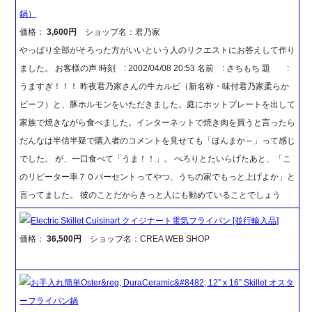
鍋）
価格：
3,600円
ショップ名：君乃家
やっぱり全部がそろった方がいいという人のリクエストにお答えして作り
ました。 お客様の声 時刻 : 2002/04/08 20:53 名前 : さちもち 題 :
うますぎ！！！ 昨夜君乃家さんの牛カルビ（新名称・味付君乃家柔らか
ビーフ）と、豚ホルモンをいただきました。庭にホットプレートを出して
家族で焼きながら食べました。インターネットで焼き肉を買うと言ったら
だんなは半信半疑で購入者のコメントを見せても「ほんまか～」って感じ
でした。 が、一口食べて「うま！！」。 ぺろりとたいらげたあと、「こ
のリピーター率７０パーセントってやつ、うちの家でもっと上げよか」と
言ってました。 彼のことだからきっと人にも勧めていることでしょう
Electric Skillet Cuisinart クイジナート電気フライパン [並行輸入品]
価格：
36,500円
ショップ名：CREA WEB SHOP
お手入れ簡単Oster&reg; DuraCeramic&#8482; 12” x 16” Skillet オスタ
ーフライパン鍋