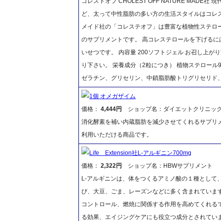
コレストオフ CHOLEST OFF NATURE MA
ど、太って中性脂肪の多い方の生活スタイルはコレ
メイド社の「コレステオフ」は豊富な植物性ステロー
のサプリメントです。 高コレステロールを下げる
いせつです。 内容量 200ソフトジェル お召し上
り下さい。 栄養成分（2粒につき） 植物ステロール
ゼラチン、グリセリン、中鎖脂肪酸トリグリセリド、
1個 オメガザイム
価格：
4,444円
ショップ名：ダイエットクリニッ
消化酵素を補い内蔵脂肪を減少させてくれるサプリメ
利用いただける商品です。
Life Extension社L-アルギニン700mg
価格：
2,322円
ショップ名：HBWサプリメント
L-アルギニンは、体をつくるアミノ酸の１種として
び、大豆、ごま、レーズンなどに多く含まれていま
コントロール、燃焼に関係する作用を高めてくれる
る効果、エイジングケアにも役立つ成分とされてい