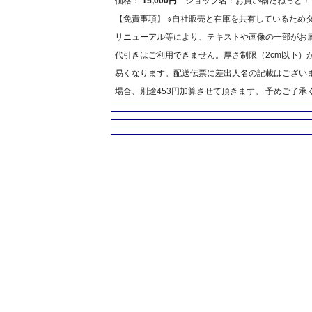
価格：
15,000円
ショップ名：お買い物だねっと！
【免責事項】 ※自社販売と在庫を共有しているため
リニューアル等により、テキストや画像の一部がお届
代引きはご利用できません。厚さ制限（2cm以下）
易くなります。配送伝票に差出人名の記載はございま
場合、別途453円加算させて頂きます。 予めご了承