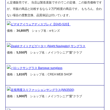
ん定価販売です。 当店は製造直販ですのでこの定価、この販売価格です
が、市販の商品と比較するなら２万円程度の商品です。 もちろん、合わ
ない場合の度数交換、品質保証は付いています。
ビデオアイウェアディスプレイ【GVD-520】
価格：
34,800円
ショップ名：eモンズ
Zealot ナイトナビゲーター (Night Navigator) サングラス
価格：
5,550円
ショップ名：メイソウシニア”愛”クラブ
バロックサングラス Baroque sunglass
価格：
1,810円
ショップ名：CREA WEB SHOP
近視用度入りファッションサングラス(NN3500)
価格：
1,900円
ショップ名：メイソウシニア”愛”クラブ