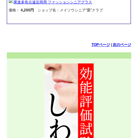
累進多焦点遠近両用 ファッションシニアグラス
価格：
4,200円
ショップ名：メイソウシニア”愛”クラブ
TOPページ
|
次のページ