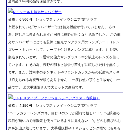
全商品１年間の品質保証付きです。
レイシールド偏光サンバイザー
価格：
6,500円
ショップ名：メイソウシニア”愛”クラブ
市販されている”サンバイザー”には偏光機能が付いていません。その
為、眩しさは抑えられますが同時に視野が暗くなり危険でした。 この偏
光サンバイザーはとても贅沢に偏光サングラス用のレンズシート（レン
ズシートをカットして、カーブを付けるとレンズに成ります。）を使い
製造されています。（通常の偏光サングラス５本分以上のレンズを使っ
ています。）その為、視野の明るさは余り変えずに眩しさだけを無くし
ます。また、対向車のボンネットやフロントガラスからの反射もスッキ
リ抑えられる為視野が煩くありません。 一度お使い頂くと手放せない一
品です。 某大手通販さんで大ヒットの商品です。
リムレスタイプ・ファッションシニアグラス（老眼鏡）
価格：
4,150円
ショップ名：メイソウシニア”愛”クラブ
”ハーフカラーレンズの為、目じりのシワが隠れて嬉しい！”、”老眼鏡の
境目が無いので老眼鏡を使っているように見えない！”などのお喜びのお
声を沢山頂戴しています。 大手通販様やＴＶショッピング様ではもちろ